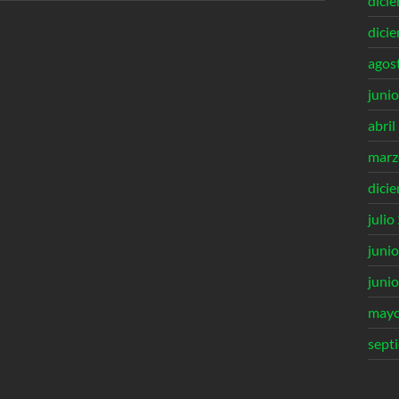
dici
dici
agos
juni
abril
marz
dici
julio
juni
juni
mayo
sept