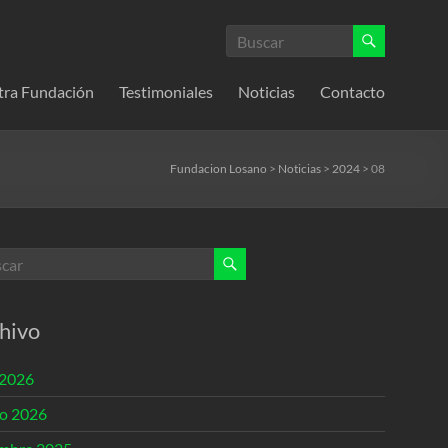
tra Fundación
Testimoniales
Noticias
Contacto
Fundacion Losano
>
Noticias
>
2024
>
08
hivo
 2026
o 2026