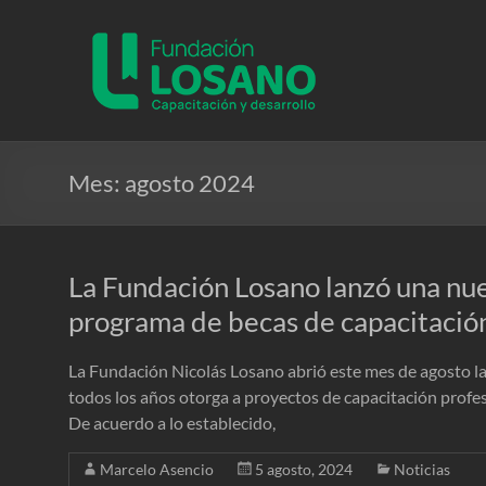
Saltar
al
Fundacion
contenido
Losano
Fundación
Nicolás
Losano
Mes:
agosto 2024
para
la
capacitación
La Fundación Losano lanzó una nue
y
desarrollo
programa de becas de capacitació
La Fundación Nicolás Losano abrió este mes de agosto l
todos los años otorga a proyectos de capacitación profe
De acuerdo a lo establecido,
Marcelo Asencio
5 agosto, 2024
Noticias