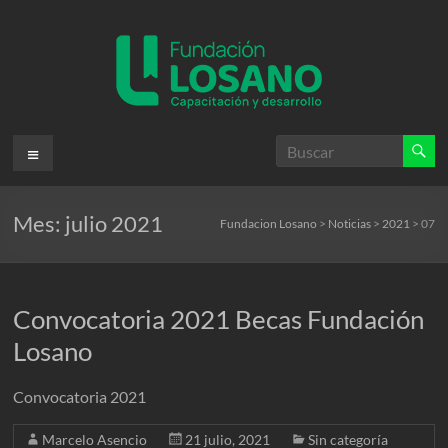
Saltar
al
contenido
Fundacion
Menú
Losano
Mes:
julio 2021
Fundación
Fundacion Losano
>
Noticias
>
2021
>
07
Nicolás
Losano
para
Convocatoria 2021 Becas Fundación
la
capacitación
Losano
y
desarrollo
Convocatoria 2021
Marcelo Asencio
21 julio, 2021
Sin categoría