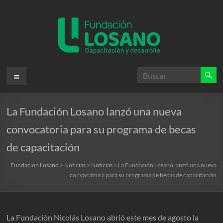
Saltar
al
contenido
Fundacion
Menú
Losano
La Fundación Losano lanzó una nueva
Fundación
Nicolás
convocatoria para su programa de becas
Losano
de capacitación
para
la
Fundacion Losano
>
Noticias
>
Noticias
>
La Fundación Losano lanzó una nueva
capacitación
convocatoria para su programa de becas de capacitación
y
desarrollo
La Fundación Nicolás Losano abrió este mes de agosto la