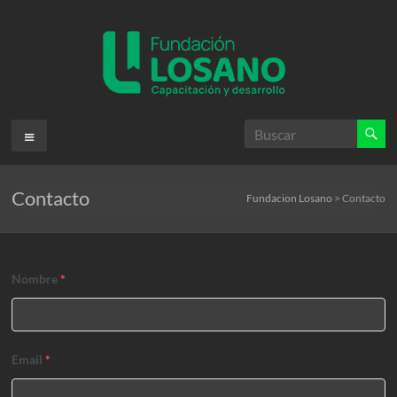
Saltar
al
contenido
Fundacion
Menú
Losano
Contacto
Fundación
Fundacion Losano
>
Contacto
Nicolás
Losano
para
Nombre
*
la
capacitación
y
desarrollo
Email
*