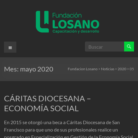
Saltar
al
contenido
Fundacion
Menú
Losano
Mes:
mayo 2020
Fundación
Fundacion Losano
>
Noticias
>
2020
>
05
Nicolás
Losano
para
CÁRITAS DIOCESANA –
la
capacitación
ECONOMÍA SOCIAL
y
desarrollo
En 2015 se otorgó una beca a Cáritas Diocesana de San
Francisco para que uno de sus profesionales realice un
posgrado en Especialización en Gestión de la Economía Social