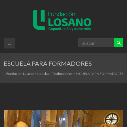
Saltar
al
contenido
Fundacion
Menú
Losano
ESCUELA PARA FORMADORES
Fundación
Nicolás
Fundacion Losano
>
Noticias
>
Testimoniales
>
ESCUELA PARA FORMADORES
Losano
para
la
capacitación
y
desarrollo