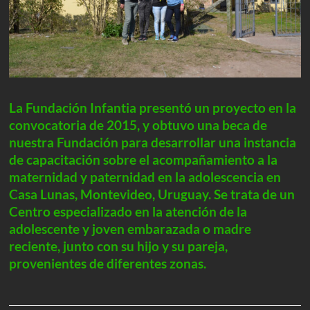
La Fundación Infantia presentó un proyecto en la
convocatoria de 2015, y obtuvo una beca de
nuestra Fundación para desarrollar una instancia
de capacitación sobre el acompañamiento a la
maternidad y paternidad en la adolescencia en
Casa Lunas, Montevideo, Uruguay. Se trata de un
Centro especializado en la atención de la
adolescente y joven embarazada o madre
reciente, junto con su hijo y su pareja,
provenientes de diferentes zonas.