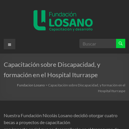
Saltar
al
contenido
Fundacion
Menú
Losano
Capacitación sobre Discapacidad, y
Fundación
Nicolás
formación en el Hospital Iturraspe
Losano
para
Fundacion Losano
>
Capacitación sobre Discapacidad, y formación en el
Hospital Iturraspe
la
capacitación
y
desarrollo
Nuestra Fundación Nicolás Losano decidió otorgar cuatro
becas a proyectos de capacitación