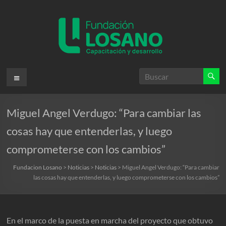
Saltar
al
contenido
Fundacion
Menú
Losano
Miguel Angel Verdugo: “Para cambiar las
Fundación
Nicolás
cosas hay que entenderlas, y luego
Losano
comprometerse con los cambios”
para
la
Fundacion Losano
>
Noticias
>
Noticias
>
Miguel Angel Verdugo: “Para cambiar
capacitación
las cosas hay que entenderlas, y luego comprometerse con los cambios”
y
desarrollo
En el marco de la puesta en marcha del proyecto que obtuvo