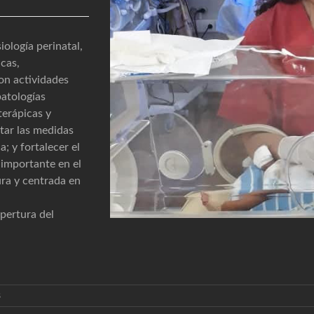
iología perinatal,
cas,
on actividades
patologías
terápicas y
tar las medidas
; y fortalecer el
 importante en el
ura y centrada en
pertura del
s