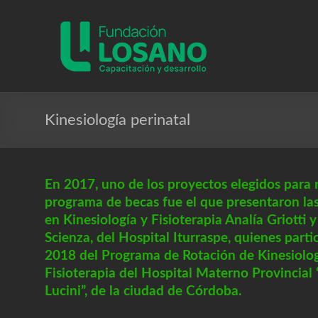
Saltar
al
Fundacion
contenido
Losano
Fundación
Nicolás
Losano
Kinesiología perinatal
para
la
capacitación
En 2017, uno de los proyectos elegidos para 
y
programa de becas fue el que presentaron las
desarrollo
en Kinesiología y Fisioterapia Analía Griotti 
Scienza, del Hospital Iturraspe, quienes parti
2018 del Programa de Rotación de Kinesiolog
Fisioterapia del Hospital Materno Provincial 
Lucini”, de la ciudad de Córdoba.