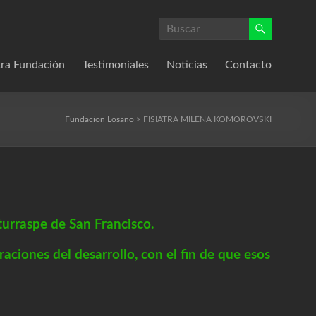
ra Fundación
Testimoniales
Noticias
Contacto
Fundacion Losano
>
FISIATRA MILENA KOMOROVSKI
Iturraspe de San Francisco.
aciones del desarrollo, con el fin de que esos