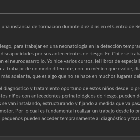
 una instancia de formación durante diez días en el Centro de R
riesgo, para trabajar en una neonatología en la detección tempr
n discapacidades por sus antecedentes de riesgo. En Chile se tra
n el neurodesarrollo. Yo hice varios cursos, leí libros de especial
r a trabajar de un modo diferente, con un médico que evalúe, d
 más adelante, que es algo que no se hace en muchos lugares del 
el diagnóstico y tratamiento oportuno de estos niños desde lo pr
tos niños con antecedentes perinatológicos de riesgo, pueden d
nos se van instalando, estructurando y fijando a medida que va 
omotor. Por lo cual es fundamental realizar un trabajo desde lo p
s pequeños pueden acceder tempranamente al diagnóstico y trata