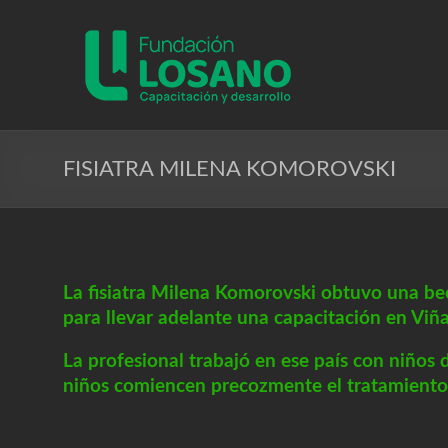
Saltar
al
Fundacion
contenido
Losano
Fundación
Nicolás
Losano
FISIATRA MILENA KOMOROVSKI
para
la
capacitación
y
desarrollo
La fisiatra Milena Komorovski obtuvo una be
para llevar adelante una capacitación en Viña
La profesional trabajó en ese país con niños 
niños comiencen precozmente el tratamiento