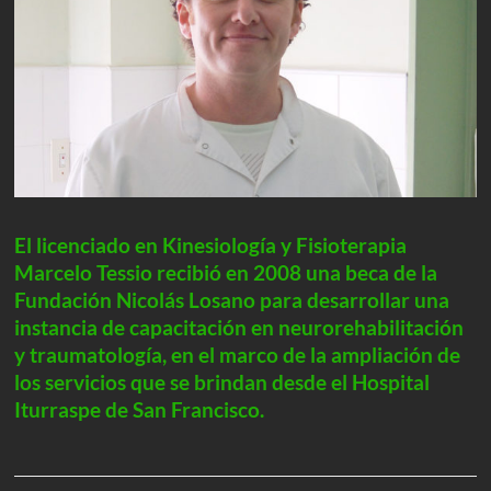
El licenciado en Kinesiología y Fisioterapia
Marcelo Tessio recibió en 2008 una beca de la
Fundación Nicolás Losano para desarrollar una
instancia de capacitación en neurorehabilitación
y traumatología, en el marco de la ampliación de
los servicios que se brindan desde el Hospital
Iturraspe de San Francisco.