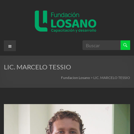
Saltar
al
contenido
Fundacion
Menú
Losano
LIC. MARCELO TESSIO
Fundación
Nicolás
Fundacion Losano
>
LIC. MARCELO TESSIO
Losano
para
la
capacitación
y
desarrollo