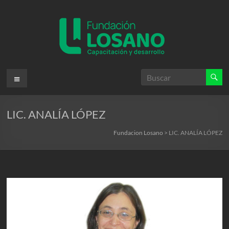
Saltar
al
contenido
Fundacion
Menú
Losano
LIC. ANALÍA LÓPEZ
Fundación
Nicolás
Fundacion Losano
>
LIC. ANALÍA LÓPEZ
Losano
para
la
capacitación
y
desarrollo