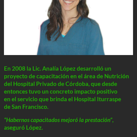
En 2008 la Lic. Analía López desarrolló un
proyecto de capacitación en el área de Nutrición
del Hospital Privado de Córdoba, que desde
entonces tuvo un concreto impacto positivo
en el servicio que brinda el Hospital Iturraspe
de San Francisco.
“Habernos capacitados mejoró la prestación”
,
aseguró López.