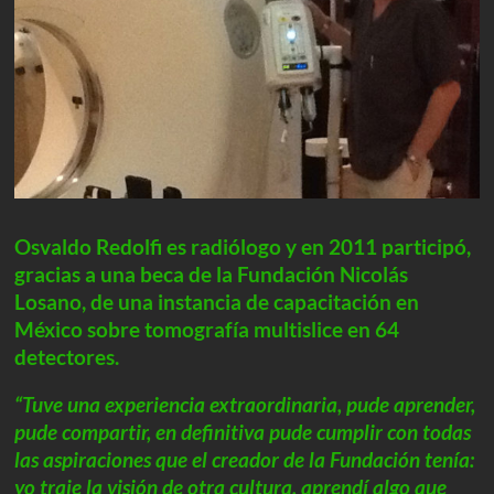
Osvaldo Redolfi es radiólogo y en 2011 participó,
gracias a una beca de la Fundación Nicolás
Losano, de una instancia de capacitación en
México sobre tomografía multislice en 64
detectores.
“Tuve una experiencia extraordinaria, pude aprender,
pude compartir, en definitiva pude cumplir con todas
las aspiraciones que el creador de la Fundación tenía:
yo traje la visión de otra cultura, aprendí algo que