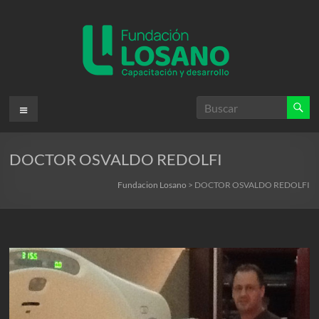
Saltar
al
contenido
Fundacion
Menú
Losano
DOCTOR OSVALDO REDOLFI
Fundación
Nicolás
Fundacion Losano
>
DOCTOR OSVALDO REDOLFI
Losano
para
la
capacitación
y
desarrollo